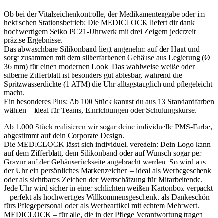
Ob bei der Vitalzeichenkontrolle, der Medikamentengabe oder im
hektischen Stationsbetrieb: Die MEDICLOCK liefert dir dank
hochwertigem Seiko PC21‑Uhrwerk mit drei Zeigern jederzeit
präzise Ergebnisse.
Das abwaschbare Silikonband liegt angenehm auf der Haut und
sorgt zusammen mit dem silberfarbenen Gehäuse aus Legierung (Ø
36 mm) für einen modernen Look. Das wahlweise weiße oder
silberne Zifferblatt ist besonders gut ablesbar, während die
Spritzwasserdichte (1 ATM) die Uhr alltagstauglich und pflegeleicht
macht.
Ein besonderes Plus: Ab 100 Stück kannst du aus 13 Standardfarben
wählen – ideal für Teams, Einrichtungen oder Schulungskurse.
Ab 1.000 Stück realisieren wir sogar deine individuelle PMS-Farbe,
abgestimmt auf dein Corporate Design.
Die MEDICLOCK lässt sich individuell veredeln: Dein Logo kann
auf dem Zifferblatt, dem Silikonband oder auf Wunsch sogar per
Gravur auf der Gehäuserückseite angebracht werden. So wird aus
der Uhr ein persönliches Markenzeichen – ideal als Werbegeschenk
oder als sichtbares Zeichen der Wertschätzung für Mitarbeitende.
Jede Uhr wird sicher in einer schlichten weißen Kartonbox verpackt
– perfekt als hochwertiges Willkommensgeschenk, als Dankeschön
fürs Pflegepersonal oder als Werbeartikel mit echtem Mehrwert.
MEDICLOCK – für alle, die in der Pflege Verantwortung tragen