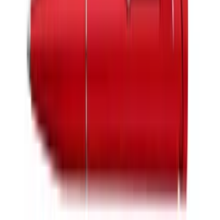
BE-KS Kugelschreiber
Nr.
58146580
BE-KS, CURRY GREEN,
SCHW. MINE
Sein schlankes, edles Design und die natürlich-erdige, warme und
moderne Ästhetik der Farbpalette URBAN NATURE machen
diesen BE-KS zu einem wahren Blickfang. Aus 100% recyceltem
Kunststoff gefertigt und bis zu 2 Jahre in den Händen deiner
Kunden ist er ein absolut nachhaltiger Botschafter für dein
Unternehmen.
Jetzt kalkulieren
Individuelles Angebot anfragen
Muster anfordern