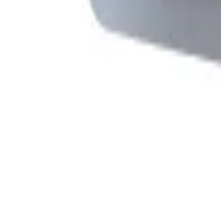
8-17h
Werbeartikel & Geschenke
Digital
BERENDSOHN
PRO
Themen
Nachhaltigkeit
%
Open menu