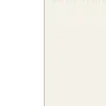
8-17h
Werbeartikel & Geschenke
Digital
BERENDSOHN
PRO
Themen
Nachhaltigkeit
%
Open menu