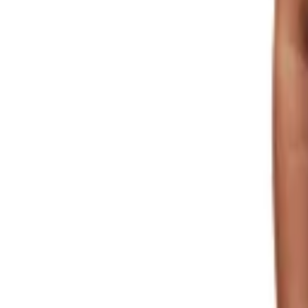
8-17h
Werbeartikel & Geschenke
Digital
BERENDSOHN
PRO
Themen
Nachhaltigkeit
%
Open menu