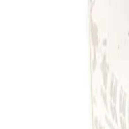
8-17h
Werbeartikel & Geschenke
Digital
BERENDSOHN
PRO
Themen
Nachhaltigkeit
%
Open menu