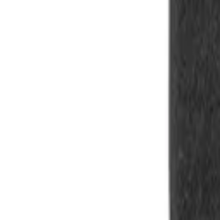
8-17h
Werbeartikel & Geschenke
Digital
BERENDSOHN
PRO
Themen
Nachhaltigkeit
%
Open menu