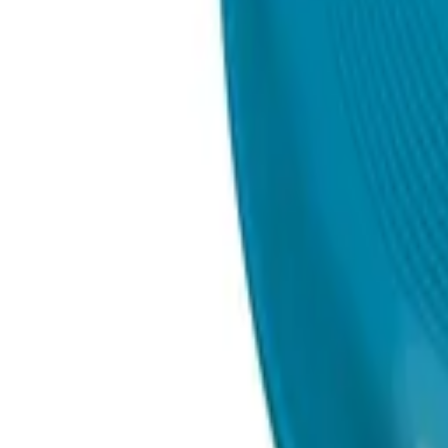
8-17h
Werbeartikel & Geschenke
Digital
BERENDSOHN
PRO
Themen
Nachhaltigkeit
%
Open menu