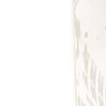
8-17h
Werbeartikel & Geschenke
Digital
BERENDSOHN
PRO
Themen
Nachhaltigkeit
%
Open menu