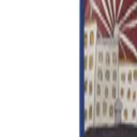
8-17h
Werbeartikel & Geschenke
Digital
BERENDSOHN
PRO
Themen
Nachhaltigkeit
%
Open menu