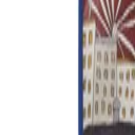
8-17h
Werbeartikel & Geschenke
Digital
BERENDSOHN
PRO
Themen
Nachhaltigkeit
%
Open menu